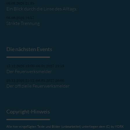
06.08.2026 21:35
Ein Blick durch die Linse des Alltags:
06.08.2026 16:57
Strikte Trennung
Die nächsten Events
15.12.2026 13:00–06.01.2027 23:59
Der Feuerwerksmelder
26.12.2026 21:12–06.01.2027 20:00
Der offizielle Feuerwerksmelder
Copyright-Hinweis
Alle hier eingefügten Texte und Bilder (unbearbeitet) unterliegen dem (C) by YORK