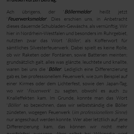
Ach übrigens, der '
Böllermelder
' heißt jetzt
'
Feuerwerksmelder
'. Dies erschien uns, in Anbetracht
dieses dauernde Schubladen-Gewäschs, als vernünftig. Wir
hier in Nordrhein-Westfalen und besonders im Ruhrgebiet,
nutzten zwar das Wort '
Böller
', als Kofferwort für
sämtliches Silvesterfeuerwerk. Dabei spielt es keine Rolle,
ob wir Raketen oder Fontänen, sowie Batterien meinten;
grundsätzlich galt, alles was glänzte, leuchtete und knallte,
waren bei uns die '
Böller
'. Lediglich eine Differenzierung
gab es, bei professionellem Feuerwerk, wie zum Beispiel auf
einer Kirmes oder dem Lichterfest, sowie den Japan-Tag,
wo wir '
Feuerwerk
' zu sagten, obwohl es auch zu
Knalleffekten kam. Im Grunde, konnte man das Wort
'
Böller
' so bezeichnen, dass wir selbstständig die Böller
zündeten, wogegen Feuerwerk (
im professionellem Sinne
)
nur angeschaut werden konnte. Wer aber letztlich auf jene
Differenzierung kam, das können wir nicht mehr
zweifelsfrei aussagen. Aber selbst bei Wikipedia wird