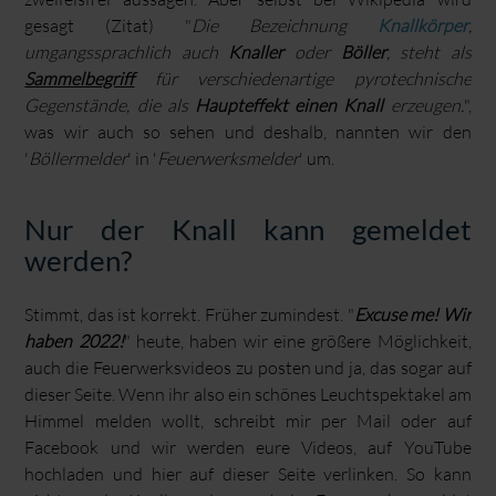
gesagt (Zitat) "
Die Bezeichnung
Knallkörper
,
umgangssprachlich auch
Knaller
oder
Böller
, steht als
Sammelbegriff
für verschiedenartige pyrotechnische
Gegenstände, die als
Haupteffekt einen Knall
erzeugen.
",
was wir auch so sehen und deshalb, nannten wir den
'
Böllermelder
' in '
Feuerwerksmelder
' um.
Nur der Knall kann gemeldet
werden?
Stimmt, das ist korrekt. Früher zumindest. "
Excuse me! Wir
haben 2022!
" heute, haben wir eine größere Möglichkeit,
auch die Feuerwerksvideos zu posten und ja, das sogar auf
dieser Seite. Wenn ihr also ein schönes Leuchtspektakel am
Himmel melden wollt, schreibt mir per Mail oder auf
Facebook und wir werden eure Videos, auf YouTube
hochladen und hier auf dieser Seite verlinken. So kann