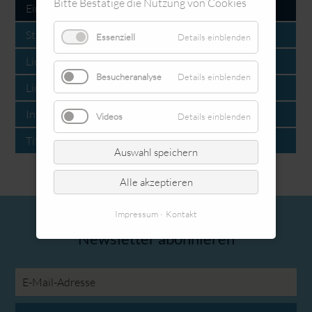
Bitte Bestätige die Nutzung von Cookies
Einen Tag im Mooskamp (2020)
Stadtbahnen Dortmund (09/2019)
Essenziell
Details einblenden
Lichterfest Fredenbaum 2019
Besucheranalyse
Details einblenden
Lichterfest Westfalenpark 2019
Intermodellbau 2019
Videos
Details einblenden
Titanic (Paint) [2011]
Auswahl speichern
Alle akzeptieren
Impressum
Kontakt
Newsletter abonnieren
E-
Mail-
Adresse