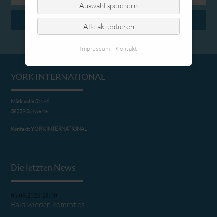
Adresse
Auswahl speichern
ABONNIEREN
Alle akzeptieren
Impressum
Kontakt
YORK INTERNATIONAL
Märkische Str. 46
58239 Schwerte
Kontakt:
YORK INTERNATIONAL
Die letzten News
06.08.2026 23:00
Bald wieder, kommt es…