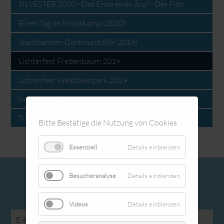
SILVESTER 2020 - Das Ende einer Ära? - Der Film
Einen Tag im Mooskamp (2020)
Stadtbahnen Dortmund (09/2019)
Lichterfest Fredenbaum 2019
Lichterfest Westfalenpark 2019
Intermodellbau 2019
Titanic (Paint) [2011]
Bitte Bestätige die Nutzung von Cookies
Essenziell
Details einblenden
Besucheranalyse
Details einblenden
Newsletter abonnieren
Videos
Details einblenden
E-
Mail-