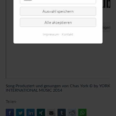
Auswahl speichern
Alle akzeptieren
Impressum
Kontakt
Song Produziert und gesungen von Chas York © by YORK
INTERNATIONAL MUSIC 2014
Teilen:
Facebook
Twitter
LinkedIn
Xing
E-mail
tumblr
Reddit
WhatsApp