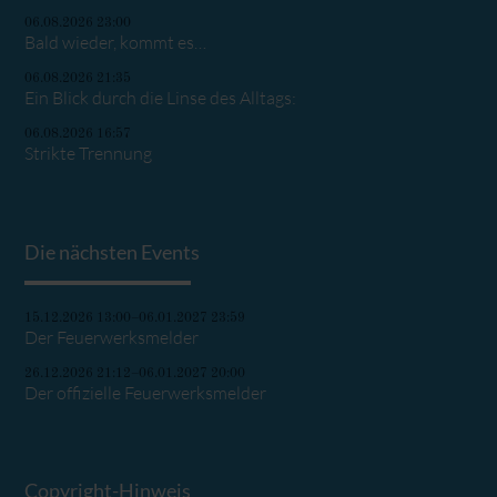
06.08.2026 23:00
Bald wieder, kommt es…
06.08.2026 21:35
Ein Blick durch die Linse des Alltags:
06.08.2026 16:57
Strikte Trennung
Die nächsten Events
15.12.2026 13:00–06.01.2027 23:59
Der Feuerwerksmelder
26.12.2026 21:12–06.01.2027 20:00
Der offizielle Feuerwerksmelder
Copyright-Hinweis