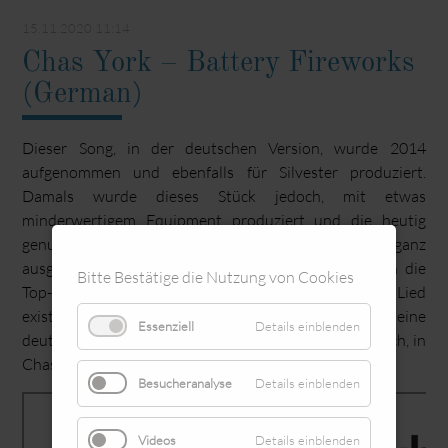
15.11.2020 11:14
Chas York – Battery Fireworks
(German)
Dieser Song, in der deutschen Version, wurde 2014
aufgenommen und ebenfalls für Silvester produziert.
Damals wurde dieses Stück jedoch, mit etwas
minderwertigem Equipment produziert und die heutig
genutzten Techniken, waren damals noch nicht so ganz
ausgereift. Doch trotzdem schaffte es dieses Lied, in die
Bitte Bestätige die Nutzung von Cookies
Top-Liste von Chas Gesangsdarbietungen. Von diesem Lied
existieren 2 Versionen. Eine englisch- und eine
Essenziell
Details einblenden
deutschsprachige Fassung. Auf YouTube findet ihr auch, in
Chas‘ Kanal, die englische Fassung.
Besucheranalyse
Details einblenden
Videos
Details einblenden