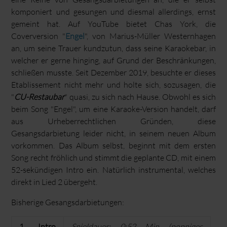
komponiert und gesungen und diesmal allerdings, ernst
gemeint hat. Auf YouTube bietet Chas York, die
Coverversion "
Engel
", von Marius-Müller Westernhagen
an, um seine Trauer kundzutun, dass seine Karaokebar, in
welcher er gerne hinging, auf Grund der Beschränkungen,
schließen musste. Seit Dezember 2019, besuchte er dieses
Etablissement nicht mehr und holte sich, sozusagen, die
"
CU-Restaubar
" quasi, zu sich nach Hause. Obwohl es sich
beim Song "Engel", um eine Karaoke-Version handelt, darf
aus Urheberrechtlichen Gründen, diese
Gesangsdarbietung leider nicht, in seinem neuen Album
vorkommen. Das Album selbst, beginnt mit dem ersten
Song recht fröhlich und stimmt die geplante CD, mit einem
52-sekündigen Intro ein. Natürlich instrumental, welches
direkt in Lied 2 übergeht.
Bisherige Gesangsdarbietungen:
1. Intro
Spieldauer: 0:52 Min (poppiges