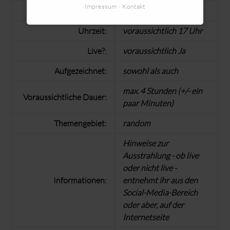
Impressum
Kontakt
Datum des Streams:
22.05.2026
Uhrzeit:
voraussichtlich 17 Uhr
Live?:
voraussichtlich Ja
Aufgezeichnet:
sowohl als auch
max. 4 Stunden (+/- ein
Voraussichtliche Dauer:
paar Minuten)
Themengebiet:
random
Hinweise zur
Ausstrahlung - ob live
oder nicht live -
Informationen:
entnehmt ihr aus den
Social-Media-Bereich
oder aber, auf der
Internetseite