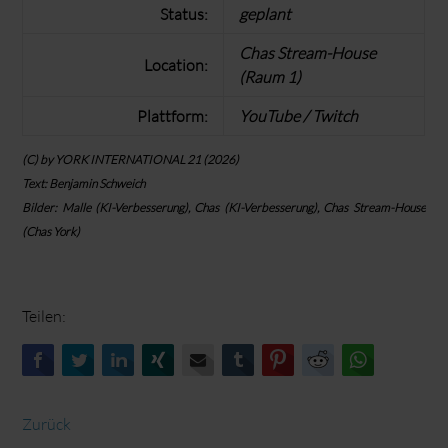
Status:
geplant
Chas Stream-House
Location:
(Raum 1)
Plattform:
YouTube / Twitch
(C) by YORK INTERNATIONAL 21 (2026)
Text: Benjamin Schweich
Bilder: Malle (KI-Verbesserung), Chas (KI-Verbesserung), Chas Stream-House
(Chas York)
Teilen:
Facebook
Twitter
LinkedIn
Xing
E-mail
tumblr
Pinterest
Reddit
WhatsAp
Zurück