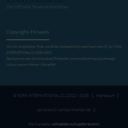
26.12.2026 21:12–06.01.2027 20:00
Der offizielle Feuerwerksmelder
Copyright-Hinweis
Alle hier eingefügten Texte und Bilder (unbearbeitet) unterliegen dem (C) by YORK
INTERNATIONAL 21 (2020-2026)
Das Kopieren oder die Nutzung auf Drittseiten, ist ohne Genehmigung untersagt.
Link zu unserem Partner:
WolvesTeX
© YORK INTERNATIONAL 21 (2021 - 2025)
Impressum
powered by
contao-themes.net
Partnerseite:
wolvestex.sumupstore.com/