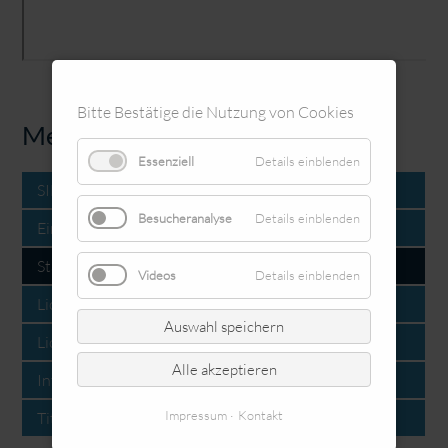
Bitte Bestätige die Nutzung von Cookies
Menue
Essenziell
Details einblenden
SILVESTER 2020 - Das Ende einer Ära? - Der Film
Besucheranalyse
Details einblenden
Einen Tag im Mooskamp (2020)
Stadtbahnen Dortmund (09/2019)
Videos
Details einblenden
Lichterfest Fredenbaum 2019
Auswahl speichern
Lichterfest Westfalenpark 2019
Alle akzeptieren
Intermodellbau 2019
Impressum
Kontakt
Titanic (Paint) [2011]