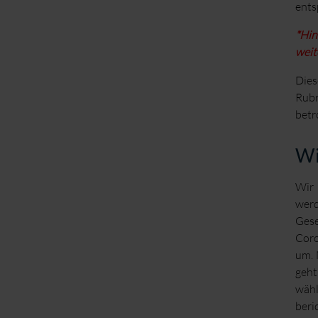
ents
*Hin
weit
Dies
Rubr
betr
Wi
Wir 
wer
Gese
Coro
um. 
geht
wähl
beri