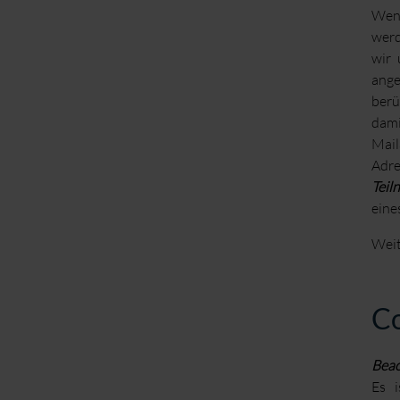
Wenn
werd
wir 
ange
berü
dami
Mail
Adre
Teil
eine
Weit
Co
Beac
Es i