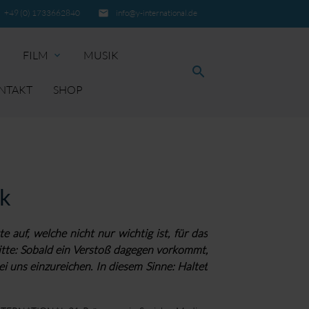
+49 (0) 1733662840
email
info@y-international.de
FILM
MUSIK
re
expand_more
search
NTAKT
SHOP
SUCHEN
k
e auf, welche nicht nur wichtig ist, für das
itte: Sobald ein Verstoß dagegen vorkommt,
i uns einzureichen. In diesem Sinne: Haltet