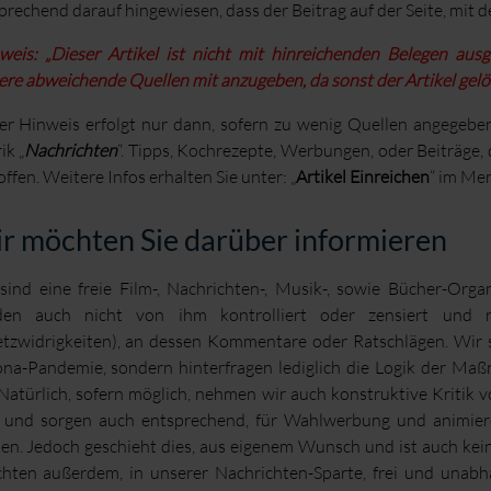
prechend darauf hingewiesen, dass der Beitrag auf der Seite, mit 
weis: „Dieser Artikel ist nicht mit hinreichenden Belegen aus
ere abweichende Quellen mit anzugeben,
da sonst der Artikel gel
er Hinweis erfolgt nur dann, sofern zu wenig Quellen angegebe
ik „
Nachrichten
“. Tipps, Kochrezepte, Werbungen, oder Beiträge, 
offen. Weitere Infos erhalten Sie unter: „
Artikel Einreichen
“ im Me
r möchten Sie darüber informieren
sind eine freie Film-, Nachrichten-, Musik-, sowie Bücher-Orga
den auch nicht von ihm kontrolliert oder zensiert und 
tzwidrigkeiten), an dessen Kommentare oder Ratschlägen. Wir 
na-Pandemie, sondern hinterfragen lediglich die Logik der M
Natürlich, sofern möglich, nehmen wir auch konstruktive Kritik v
 und sorgen auch entsprechend, für Wahlwerbung und animiere
en. Jedoch geschieht dies, aus eigenem Wunsch und ist auch kein
chten außerdem, in unserer Nachrichten-Sparte, frei und unabh