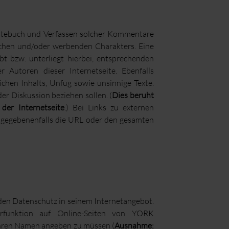
Gästebuch und Verfassen solcher Kommentare
blichen und/oder werbenden Charakters. Eine
t bzw. unterliegt hierbei, entsprechenden
 Autoren dieser Internetseite. Ebenfalls
chen Inhalts, Unfug sowie unsinnige Texte.
der Diskussion beziehen sollen. (
Dies beruht
 der Internetseite
.) Bei Links zu externen
d gegebenenfalls die URL oder den gesamten
n Datenschutz in seinem Internetangebot.
funktion auf Online-Seiten von YORK
hren Namen angeben zu müssen (
Ausnahme: