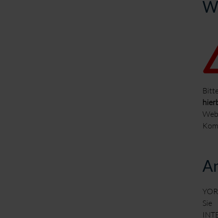
Wi
Bitt
hier
Webs
Komm
A
YORK
Sie
INTE