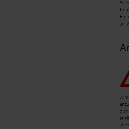
Soci
Komm
Freu
gelö
Ar
wird
anzu
dien
angi
stic