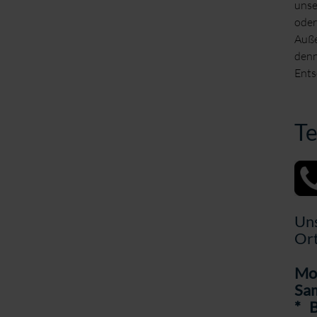
unse
oder
Auße
denn
Ents
Te
Uns
Ort
Mon
Sam
* B