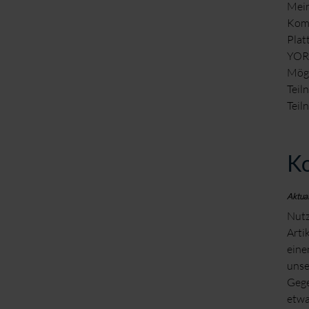
Mein
Komm
Plat
YORK
Mögl
Teil
Teil
Ko
Aktual
Nutz
Arti
eine
uns
Gege
etwa