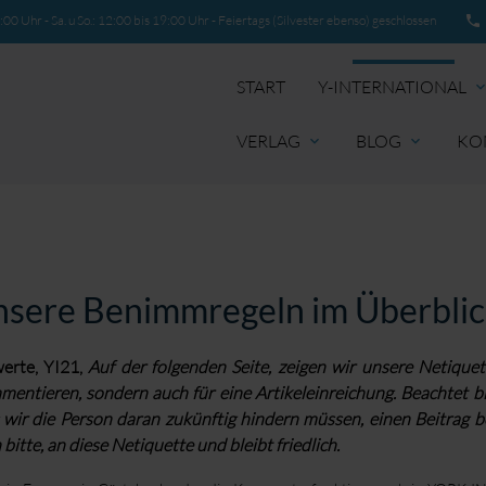
00 Uhr - Sa. u So.: 12:00 bis 19:00 Uhr - Feiertags (Silvester ebenso) geschlossen
phone
START
Y-INTERNATIONAL
expand_mo
VERLAG
BLOG
KO
expand_more
expand_more
sere Benimmregeln im Überblic
erte, YI21,
Auf der folgenden Seite, zeigen wir unsere Netiquett
entieren, sondern auch für eine Artikeleinreichung. Beachtet b
 wir die Person daran zukünftig hindern müssen, einen Beitrag be
 bitte, an diese Netiquette und bleibt friedlich.