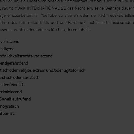
ein Forum, ein Gästebuch oder die Kommentarfunktion, auch in YORK 
, räumt YORK INTERNATIONAL 21 das Recht ein, seine Beiträge dauerhaft 
räge einzuarbeiten, in YouTube zu zitieren oder sie nach redaktionel
ktion des Internetauftritts und auf Facebook, behält sich insbesonder
ssers auszublenden oder zu löschen, deren Inhalt:
verletzend
eidigend
sönlichkeitsrechte verletzend
gendgefährdend
itisch oder religiös extrem und/oder agitatorisch
sistisch oder sexistisch
mdenfeindlich
kriminierend
Gewalt aufrufend
nografisch
fbar ist.