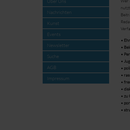
Wer 
Über Uns
nutzt
Nachrichten
Beit
Reda
Kunst
Verfa
Events
• Ehr
Newsletter
• Bel
• Per
Suche
• Ju
AGB
• pol
• ras
Impressum
• fre
• dis
• zu 
• por
• stra