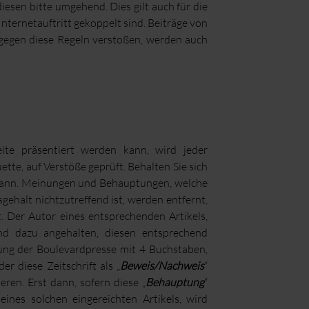
iesen bitte umgehend. Dies gilt auch für die
ternetauftritt gekoppelt sind. Beiträge von
 gegen diese Regeln verstoßen, werden auch
ite präsentiert werden kann, wird jeder
tte, auf Verstöße geprüft. Behalten Sie sich
en kann. Meinungen und Behauptungen, welche
ehalt nichtzutreffend ist, werden entfernt,
ht. Der Autor eines entsprechenden Artikels,
nd dazu angehalten, diesen entsprechend
tung der Boulevardpresse mit 4 Buchstaben,
er diese Zeitschrift als „
Beweis/Nachweis
“
ren. Erst dann, sofern diese „
Behauptung
“
 eines solchen eingereichten Artikels, wird