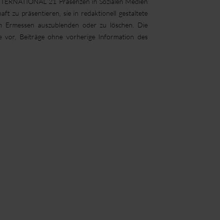
INTERNATIONAL 21 Präsenzen in Sozialen Medien
zu präsentieren, sie in redaktionell gestaltete
lem Ermessen auszublenden oder zu löschen.
Die
e vor, Beiträge ohne vorherige Information des