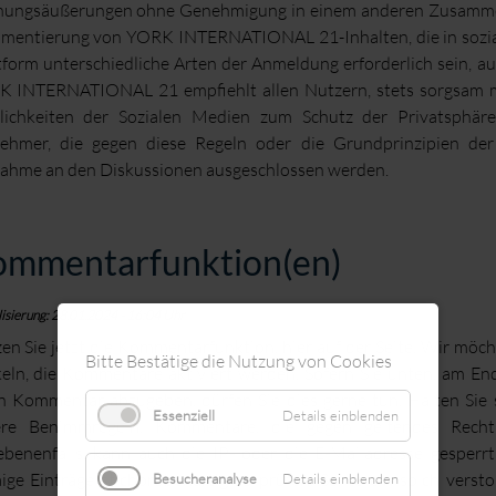
ungsäußerungen ohne Genehmigung in einem anderen Zusamme
entierung von YORK INTERNATIONAL 21-Inhalten, die in sozial
tform unterschiedliche Arten der Anmeldung erforderlich sein, auf
 INTERNATIONAL 21 empfiehlt allen Nutzern, stets sorgsam m
ichkeiten der Sozialen Medien zum Schutz der Privatsphäre
nehmer, die gegen diese Regeln oder die Grundprinzipien der
nahme an den Diskussionen ausgeschlossen werden.
mmentarfunktion(en)
isierung: 28.01.2024 - 16:04 Uhr
en Sie jetzt die Kommentarfunktion, hier auf der Seite. Wir möcht
Bitte Bestätige die Nutzung von Cookies
keln, die Kommentare aktiviert werden. Sofern Sie unten, am End
n Kommentar abzugeben, dürfen Sie dies gerne tun. Halten Sie s
Essenziell
Details einblenden
ere Benimmregeln. Kommentare, die gegen geltendes Recht
benenfalls, kann auch die IP- oder die E-Mailadresse gesperr
ige Einträge stichprobenartig zu prüfen. Sollte ein solch verst
Besucheranalyse
Details einblenden