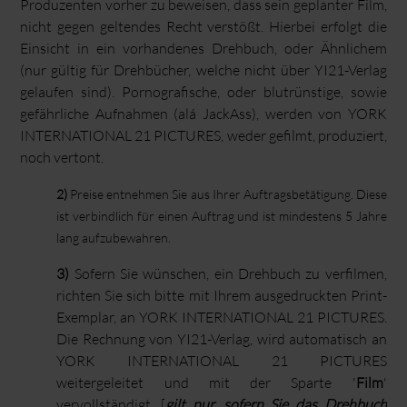
Produzenten vorher zu beweisen, dass sein geplanter Film,
nicht gegen geltendes Recht verstößt. Hierbei erfolgt die
Einsicht in ein vorhandenes Drehbuch, oder Ähnlichem
(nur gültig für Drehbücher, welche nicht über YI21-Verlag
gelaufen sind). Pornografische, oder blutrünstige, sowie
gefährliche Aufnahmen (alá JackAss), werden von YORK
INTERNATIONAL 21 PICTURES, weder gefilmt, produziert,
noch vertont.
2)
Preise entnehmen Sie aus Ihrer Auftragsbetätigung. Diese
ist verbindlich für einen Auftrag und ist mindestens 5 Jahre
lang aufzubewahren.
3)
Sofern Sie wünschen, ein Drehbuch zu verfilmen,
richten Sie sich bitte mit Ihrem ausgedruckten Print-
Exemplar, an YORK INTERNATIONAL 21 PICTURES.
Die Rechnung von YI21-Verlag, wird automatisch an
YORK INTERNATIONAL 21 PICTURES
weitergeleitet und mit der Sparte '
Film
'
vervollständigt. [
gilt nur, sofern Sie das Drehbuch