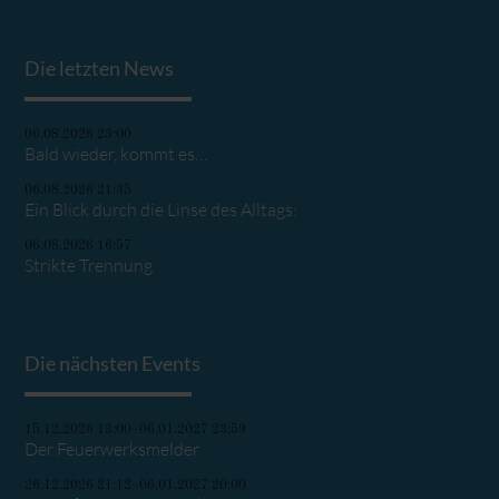
Die letzten News
06.08.2026 23:00
Bald wieder, kommt es…
06.08.2026 21:35
Ein Blick durch die Linse des Alltags:
06.08.2026 16:57
Strikte Trennung
Die nächsten Events
15.12.2026 13:00–06.01.2027 23:59
Der Feuerwerksmelder
26.12.2026 21:12–06.01.2027 20:00