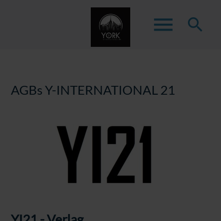
menu
search
Suchbegriffe
SUCHEN
AGBs Y-INTERNATIONAL 21
YI21 - Verlag